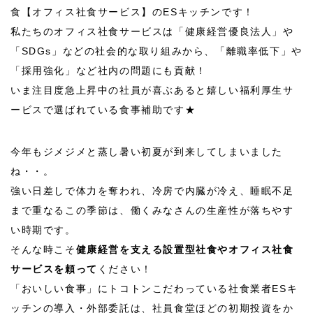
食【オフィス社食サービス】のESキッチンです！
私たちのオフィス社食サービスは「健康経営優良法人」や
「SDGs」などの社会的な取り組みから、「離職率低下」や
「採用強化」など社内の問題にも貢献！
いま注目度急上昇中の社員が喜ぶあると嬉しい福利厚生サ
ービスで選ばれている食事補助です★
今年もジメジメと蒸し暑い初夏が到来してしまいました
ね・・。
強い日差しで体力を奪われ、冷房で内臓が冷え、睡眠不足
まで重なるこの季節は、働くみなさんの生産性が落ちやす
い時期です。
そんな時こそ
健康経営を支える設置型社食やオフィス社食
サービスを頼って
ください！
「おいしい食事」にトコトンこだわっている社食業者
ES
キ
ッチンの導入・外部委託は、社員食堂ほどの初期投資をか