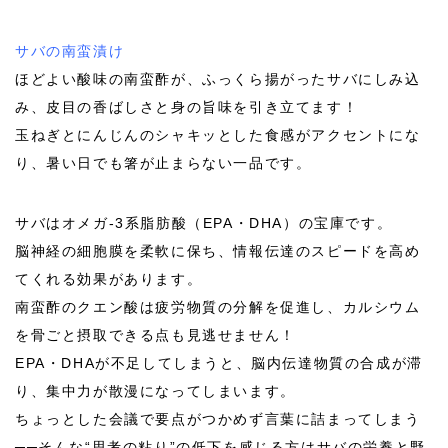
サバの南蛮漬け
ほどよい酸味の南蛮酢が、ふっくら揚がったサバにしみ込
み、皮目の香ばしさと身の旨味を引き立てます！
玉ねぎとにんじんのシャキッとした食感がアクセントにな
り、暑い日でも箸が止まらない一品です。
サバはオメガ-3系脂肪酸（EPA・DHA）の宝庫です。
脳神経の細胞膜を柔軟に保ち、情報伝達のスピードを高め
てくれる効果があります。
南蛮酢のクエン酸は疲労物質の分解を促進し、カルシウム
を骨ごと摂取できる点も見逃せません！
EPA・DHAが不足してしまうと、脳内伝達物質の合成が滞
り、集中力が散漫になってしまいます。
ちょっとした会議で要点がつかめず言葉に詰まってしまう
──そんな“思考の粘り”の低下を感じる方はサバの栄養と野