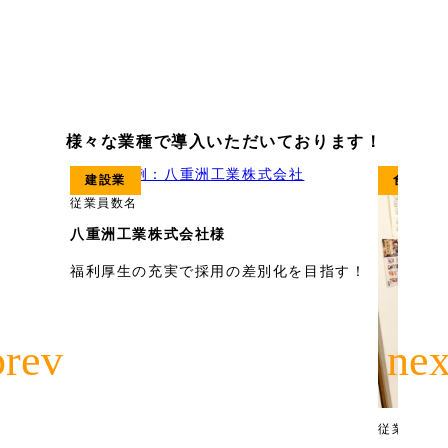
様々な業種で導入いただいております！
建設業
食料品製
従業員数
名
八重洲工業株式会社様
福利厚生の充実で採用の差別化を目指す！
従業員数
名