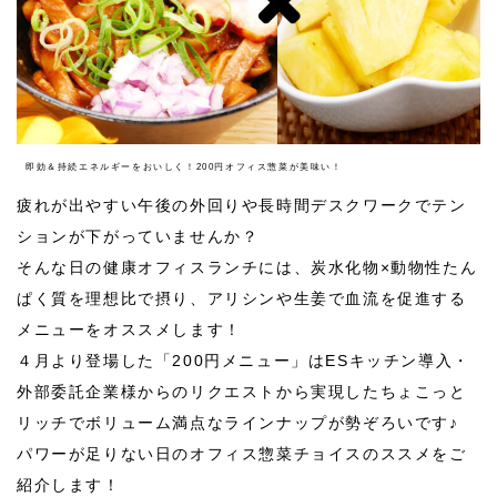
即効＆持続エネルギーをおいしく！200円オフィス惣菜が美味い！
疲れが出やすい午後の外回りや長時間デスクワークでテン
ションが下がっていませんか？
そんな日の健康オフィスランチには、炭水化物×動物性たん
ぱく質を理想比で摂り、アリシンや生姜で血流を促進する
メニューをオススメします！
４月より登場した「
200
円メニュー」は
ES
キッチン導入・
外部委託企業様からのリクエストから実現したちょこっと
リッチでボリューム満点なラインナップが勢ぞろいです♪
パワーが足りない日のオフィス惣菜チョイスのススメをご
紹介します！