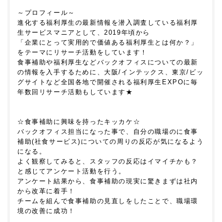
～プロフィール～
進化する福利厚生の最新情報を潜入調査している福利厚
生サービスマニアとして、2019年頃から
「企業にとって実用的で価値ある福利厚生とは何か？」
をテーマにリサーチ活動をしています！
食事補助や福利厚生などバックオフィスについての最新
の情報を入手するために、大阪/インテックス、東京/ビッ
グサイトなど全国各地で開催される福利厚生EXPOに毎
年数回リサーチ活動もしています★
☆食事補助に興味を持ったキッカケ☆
バックオフィス担当になった事で、自分の職場のに食事
補助(社食サービス)についての周りの反応が気になるよう
になる。
よく観察してみると、スタッフの反応はイマイチかも？
と感じてアンケート活動を行う。
アンケート結果から、食事補助の現実に驚きまずは社内
から改革に着手！
チームを組んで食事補助の見直しをしたことで、職場環
境の改善に成功！