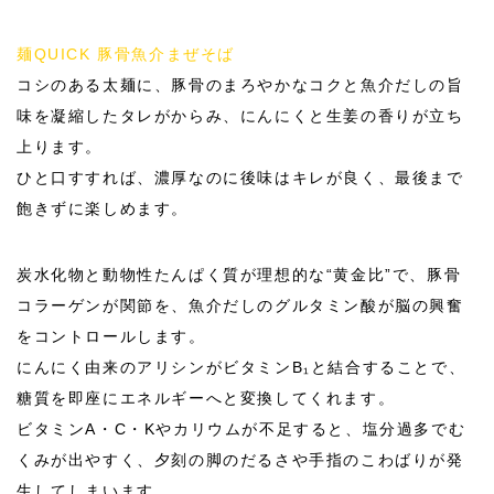
麺QUICK 豚骨魚介まぜそば
コシのある太麺に、豚骨のまろやかなコクと魚介だしの旨
味を凝縮したタレがからみ、にんにくと生姜の香りが立ち
上ります。
ひと口すすれば、濃厚なのに後味はキレが良く、最後まで
飽きずに楽しめます。
炭水化物と動物性たんぱく質が理想的な“黄金比”で、豚骨
コラーゲンが関節を、魚介だしのグルタミン酸が脳の興奮
をコントロールします。
にんにく由来のアリシンがビタミンB₁と結合することで、
糖質を即座にエネルギーへと変換してくれます。
ビタミンA・C・Kやカリウムが不足すると、塩分過多でむ
くみが出やすく、夕刻の脚のだるさや手指のこわばりが発
生してしまいます。