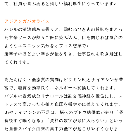
て、社員が喜ぶあると嬉しい福利厚生になっています♪
アジアンガパオライス
バジルの清涼感ある香りと、鶏むねひき肉の旨味をまとっ
た甘辛ソースが熱々ご飯に染み込み、目を閉じれば屋台の
ようなエスニック気分をオフィス惣菜で♪
唐辛子のほどよい辛さが後を引き、仕事疲れを吹き飛ばし
てくれます。
高たんぱく・低脂質の鶏肉はビタミンB₂とナイアシンが豊
富で、糖質を効率良くエネルギーへ変換してくれます。
バジルの香気成分リナロールは副交感神経を優位にし、ス
トレスで高ぶった心拍と血圧を穏やかに整えてくれます。
B₂やナイアシンの不足は、脳へのブドウ糖供給が鈍り「昼
食後すぐ眠くなる」「資料の数字が頭に入らない」といっ
た血糖スパイク由来の集中力低下が起こりやすくなりま