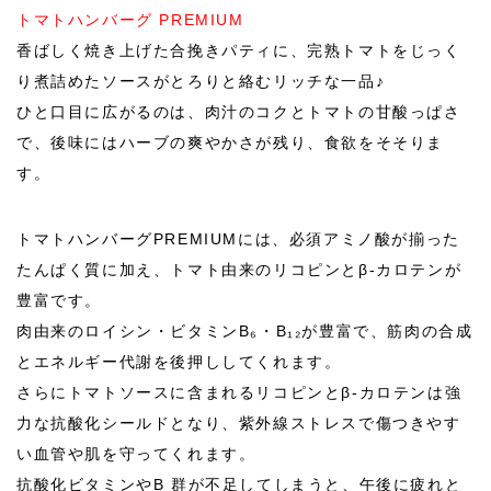
トマトハンバーグ PREMIUM
香ばしく焼き上げた合挽きパティに、完熟トマトをじっく
り煮詰めたソースがとろりと絡むリッチな一品♪
ひと口目に広がるのは、肉汁のコクとトマトの甘酸っぱさ
で、後味にはハーブの爽やかさが残り、食欲をそそりま
す。
トマトハンバーグ
PREMIUM
には、必須アミノ酸が揃った
たんぱく質に加え、トマト由来のリコピンとβ-カロテンが
豊富です。
肉由来のロイシン・ビタミンB₆・B₁₂が豊富で、筋肉の合成
とエネルギー代謝を後押ししてくれます。
さらにトマトソースに含まれるリコピンとβ-カロテンは強
力な抗酸化シールドとなり、紫外線ストレスで傷つきやす
い血管や肌を守ってくれます。
抗酸化ビタミンやB 群が不足してしまうと、午後に疲れと