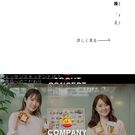
株式会社
「めちゃ
えた、工
詳しく見る
ABOUT
CONCEPT
ESキッチンとは？
社食惣菜のこだわり
COMPANY