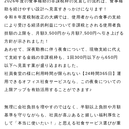
2026
年度の食事補助の非課税枠の見直しの流れは、食事補
助を続けやすい設計へ見直すきっかけになります！
令和８年度税制改正の大綱では、使用者からの食事の支給
により受ける経済的利益について非課税とされる使用者負
担額の上限を、月額3,500円から月額7,500円へ引き上げる
方針が示されました！
あわせて、深夜勤務に伴う夜食について、現物支給に代え
て支給する金銭の非課税枠も、1回300円以下から650円
以下へ見直す案が盛り込まれました。
社員食堂の様に利用時間が限られない【
24
時間
365
日】運
用できるオフィス社食サービスなら、この夜食についての
上限アップを有効活用することができます♪
無理に会社負担を増やすのではなく、半額以上負担や月額
基準を守りながらも、社員が喜ぶあると嬉しい福利厚生と
して「本当に使いたい！」と思える社食サービス選びが重