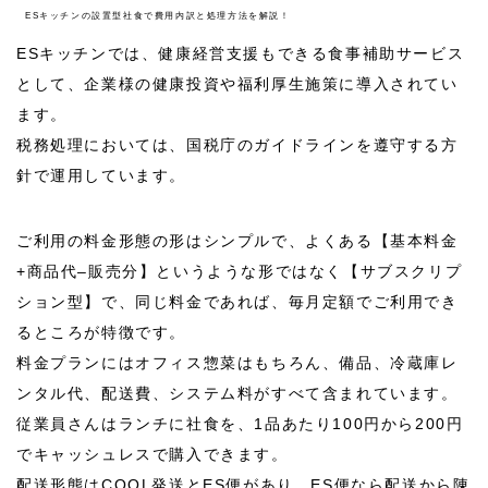
ESキッチンの設置型社食で費用内訳と処理方法を解説！
ESキッチンでは、健康経営支援もできる食事補助サービス
として、企業様の健康投資や福利厚生施策に導入されてい
ます。
税務処理においては、国税庁のガイドラインを遵守する方
針で運用しています。
ご利用の料金形態の形はシンプルで、よくある【基本料金
+
商品代
–
販売分】というような形ではなく【サブスクリプ
ション型】で、同じ料金であれば、毎月定額でご利用でき
るところが特徴です。
料金プランにはオフィス惣菜はもちろん、備品、冷蔵庫レ
ンタル代、配送費、システム料がすべて含まれています。
従業員さんはランチに社食を、1品あたり100円から200円
でキャッシュレスで購入できます。
配送形態はCOOL発送とES便があり、ES便なら配送から陳