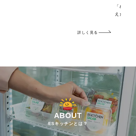
「めちゃ
えた、工
詳しく見る
ABOUT
ESキッチンとは？