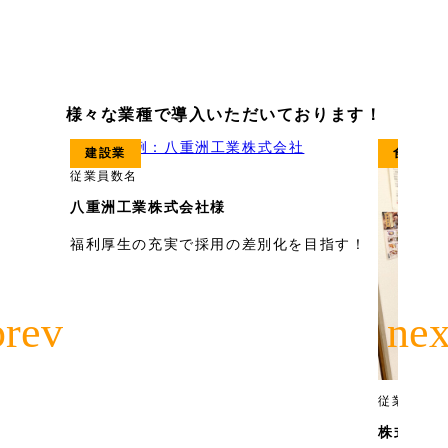
様々な業種で導入いただいております！
建設業
食料品製
従業員数
名
八重洲工業株式会社様
福利厚生の充実で採用の差別化を目指す！
従業員数
名
株式会社