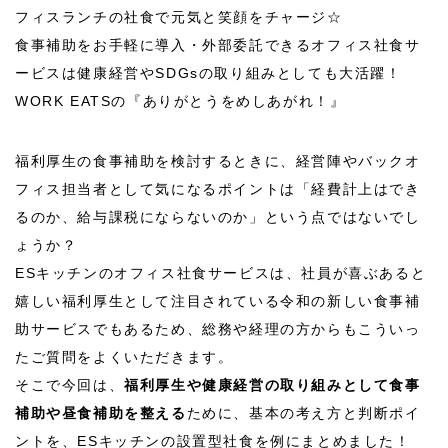
フィスランチの社食で元気と笑顔をチャージ☆
食事補助をお手軽に導入・外部委託できるオフィス社食サ
ービスは健康経営や
SDGs
の取り組みとしても大活躍！
WORK EATS
の『ありがとうをめしあがれ！』
福利厚生の食事補助を検討するときに、経営陣やバックオ
フィス担当者として気になるポイントは「経費計上はでき
るのか、給与課税にならないのか」という点ではないでし
ょうか？
ES
キッチンのオフィス社食サービスは、社員が喜ぶあると
嬉しい福利厚生として注目されている令和の新しい食事補
助サービスでもあるため、総務や経理の方からもこういっ
たご質問をよくいただきます。
そこで今回は、
福利厚生や健康経営の取り組みとして食事
補助や昼食補助を整える
ために、基本の考え方と判断ポイ
ントを、ESキッチンの設置型社食を例にまとめました！