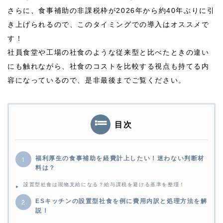
さらに、食事補助の非課税枠が
2026
年から約
40
年ぶりに引
き上げられるので、このタイミングでの導入はオススメで
す！
社員食堂や工場の社食のような従来型と比べたときの違い
にも触れながら、社食のコストを比較する視点も持てる内
容になっているので、是非最後までご覧ください。
目次
福利厚生の食事補助を経費計上したい！迷わない判断材
料は？
設置型社食は現物支給になる？給与課税を避ける基準を整理！
ESキッチンの設置型社食を例に費用内訳と処理方法を解
説！