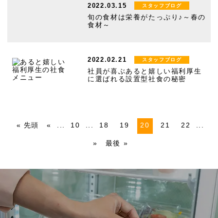
2022.03.15
スタッフブログ
旬の食材は栄養がたっぷり♪～春の
食材～
2022.02.21
スタッフブログ
社員が喜ぶあると嬉しい福利厚生
に選ばれる設置型社食の秘密
« 先頭
«
...
10
...
18
19
20
21
22
...
»
最後 »