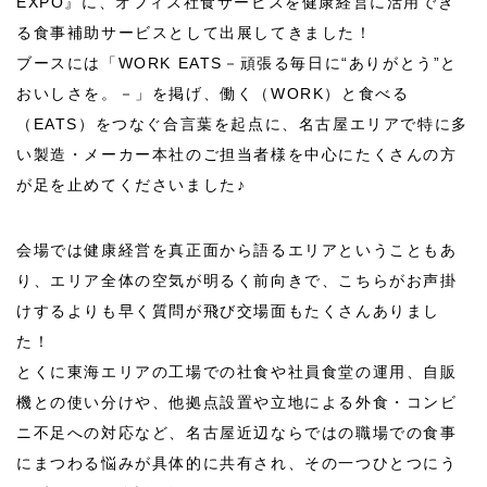
EXPO』に、オフィス社食サービスを健康経営に活用でき
る食事補助サービスとして出展してきました！
ブースには「WORK EATS－頑張る毎日に“ありがとう”と
おいしさを。－」を掲げ、働く（WORK）と食べる
（EATS）をつなぐ合言葉を起点に、名古屋エリアで特に多
い製造・メーカー本社のご担当者様を中心にたくさんの方
が足を止めてくださいました♪
会場では健康経営を真正面から語るエリアということもあ
り、エリア全体の空気が明るく前向きで、こちらがお声掛
けするよりも早く質問が飛び交場面もたくさんありまし
た！
とくに東海エリアの工場での社食や社員食堂の運用、自販
機との使い分けや、他拠点設置や立地による外食・コンビ
ニ不足への対応など、名古屋近辺ならではの職場での食事
にまつわる悩みが具体的に共有され、その一つひとつにう