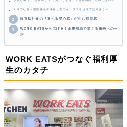
頑張る毎日に“ありがとう”とおいしさを。－食事補助に込めた想い－
工場の社食－複数拠点の悩みと食のインフラを現場で語り合う－
設置型社食の「選べる安心感」が生む期待感
WORK EATSから広げる！食事補助で変える未来への一
歩
WORK EATSがつなぐ福利厚
生のカタチ