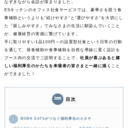
なずきながら会話が深まりました。
ES
キッチンのオフィス社食サービスでは、豪華さを競う食
事補助というよりも“続けやすさ”と“選びやすさ”を大切にし
た『親しみやすさ』でみなさまの生活に馴染んでいくこと
が、健康経営の実感に繋げています。
手に取りやすい
1
品
100
円～の設置型社食という日常の行動
を通じて、昼食補助や食事補助を自然な導線に置く設計を
ブース内の交流でご説明することで、
社員が喜ぶあると嬉
しい福利厚生のかたちを来場者の皆さまと一緒に描く
こと
ができました！
目次
WORK EATSがつなぐ福利厚生のカタチ