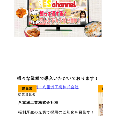
様々な業種で導入いただいております！
建設業
食料品製
従業員数
名
八重洲工業株式会社様
福利厚生の充実で採用の差別化を目指す！