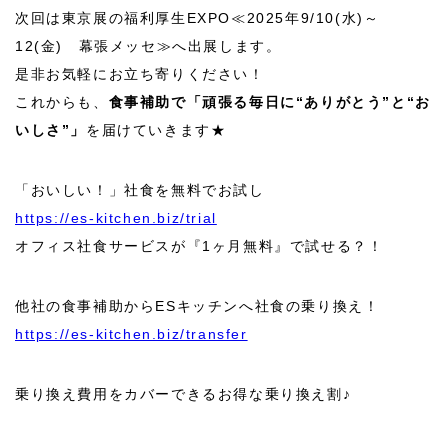
次回は東京展の福利厚生
EXPO
≪
2025
年9/10
(
水
)
～
12
(
金
)
幕張メッセ≫へ出展します。
是非お気軽にお立ち寄りください！
これからも、
食事補助で「頑張る毎日に“ありがとう”と“お
いしさ”」
を届けていきます★
「おいしい！」社食を無料でお試し
https://es-kitchen.biz/trial
オフィス社食サービスが『1ヶ月無料』で試せる？！
他社の食事補助からESキッチンへ社食の乗り換え！
https://es-kitchen.biz/transfer
乗り換え費用をカバーできるお得な乗り換え割♪