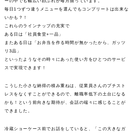
ーの中でも幅広い顔ぶれが毎月揃っています。
毎日
1
つずつ違うメニューを選んでもコンプリートは出来な
いかも？！
これらのラインナップの充実で
ある日は「社員食堂
+
一品」
またある日は「お弁当を作る時間が無かったから、ガッツ
リ
3
品」
といったようなその時々にあった使い方をひとつのサービ
スで実現できます！
こうした小さな納得の積み重ねは、従業員さんのプチスト
レスをなくすことができるので、離職率低下の土台になる
かも！という前向きな期待が、会話の端々に感じることが
できました。
冷蔵ショーケース前でお話をしていると、「この大きなガ